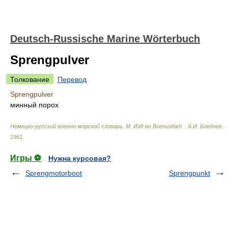
Deutsch-Russische Marine Wörterbuch
Sprengpulver
Толкование
Перевод
Sprengpulver
минный порох
Немецко-русский военно-морской словарь. М. Изд-во Воениздат.
.
А.И. Бледнев
.
1961
.
Игры ⚽
Нужна курсовая?
Sprengmotorboot
Sprengpunkt