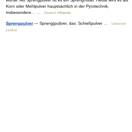
wurde. Als Sprengpulver ist es ein Sprengmittel. Heute wird es als
Korn oder Mehlpulver hauptsächlich in der Pyrotechnik,
insbesondere… …
Deutsch Wikipedia
Sprengpulver
— Sprẹng|pul|ver, das: Schießpulver …
Universal-
Lexikon