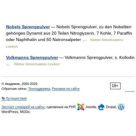
Nobels Sprengpulver
— Nobels Sprengpulver, zu den Nobeliten
gehöriges Dynamit aus 20 Teilen Nitroglyzerin, 7 Kohle, 7 Paraffin
oder Naphthalin und 60 Natronsalpeter …
Kleines Konversations-
Lexikon
Volkmanns Sprengpulver
— Volkmanns Sprengpulver, s. Kollodin
…
Kleines Konversations-Lexikon
© Академик, 2000-2026
18+
Обратная связь:
Техподдержка
,
Реклама на сайте
👣 Путешествия
Экспорт словарей на сайты
, сделанные на PHP,
Joomla,
Drupal,
WordPress, MODx.