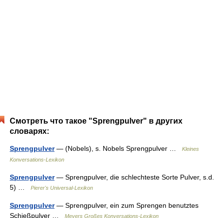
Смотреть что такое "Sprengpulver" в других
словарях:
Sprengpulver
— (Nobels), s. Nobels Sprengpulver …
Kleines
Konversations-Lexikon
Sprengpulver
— Sprengpulver, die schlechteste Sorte Pulver, s.d.
5) …
Pierer's Universal-Lexikon
Sprengpulver
— Sprengpulver, ein zum Sprengen benutztes
Schießpulver …
Meyers Großes Konversations-Lexikon